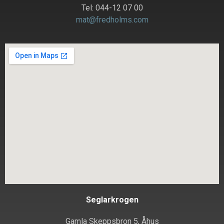
Tel: 044-12 07 00
mat@fredholms.com
Seglarkrogen
Gamla Skeppsbron 5, Åhus